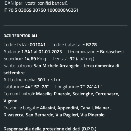
IBAN (per i vostri bonifici bancari):
IT 70 S 03069 30750 100000046261
DATI TERRITORIALI
Codice ISTAT:
001041
Codice Catastale:
B278
Abitanti:
1.341 al 01.01.2023
Denominazione:
Buriaschesi
Superficie:
14,69
Kmq. Densità:
92
(ab/kmq.)
Santo patrono:
San Michele Arcangelo - terza domenica di
settembre
Altitudine media:
301
m.s.l.m.
Latitudine:
44° 52' 28''
Longitudine:
7° 24' 41''
Comuni limitrofi:
Macello, Pinerolo, Scalenghe, Cercenasco,
Vigone
Frazioni e borgate:
Allasini, Appendini, Canali, Maineri,
Rivasecca, San Bernardo, Via Paglieri, Via Pinerolo
Responsabile della protezione dei dati (D.P.O.)