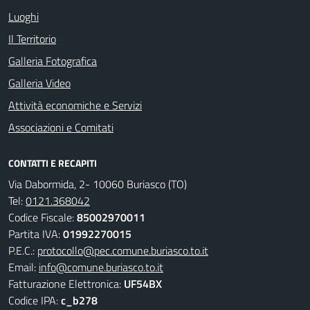
Luoghi
Il Territorio
Galleria Fotografica
Galleria Video
Attività economiche e Servizi
Associazioni e Comitati
CONTATTI E RECAPITI
Via Dabormida, 2- 10060 Buriasco (TO)
Tel:
0121.368042
Codice Fiscale:
85002970011
Partita IVA:
01992270015
P.E.C.:
protocollo@pec.comune.buriasco.to.it
Email:
info@comune.buriasco.to.it
Fatturazione Elettronica:
UF54BX
Codice IPA:
c_b278