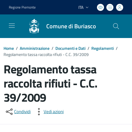
ITA
Regione Piemonte
Lingua attiva:
Comune di Buriasco
Home
/
Amministrazione
/
Documenti e Dati
/
Regolamenti
/
Regolamento tassa raccolta rifiuti - C.C. 39/2009
Regolamento tassa
raccolta rifiuti - C.C.
39/2009
Dettagli del documento
Condividi
Vedi azioni