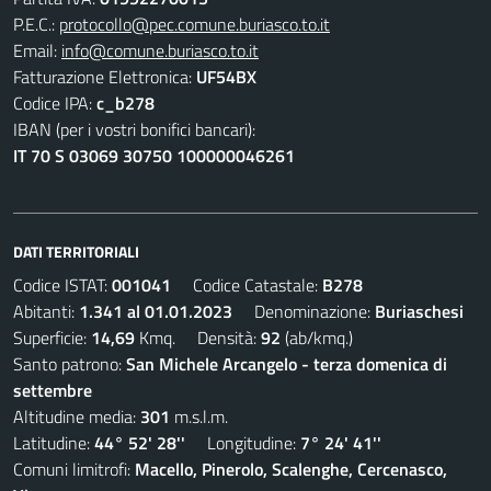
P.E.C.:
protocollo@pec.comune.buriasco.to.it
Email:
info@comune.buriasco.to.it
Fatturazione Elettronica:
UF54BX
Codice IPA:
c_b278
IBAN (per i vostri bonifici bancari):
IT 70 S 03069 30750 100000046261
DATI TERRITORIALI
Codice ISTAT:
001041
Codice Catastale:
B278
Abitanti:
1.341 al 01.01.2023
Denominazione:
Buriaschesi
Superficie:
14,69
Kmq. Densità:
92
(ab/kmq.)
Santo patrono:
San Michele Arcangelo - terza domenica di
settembre
Altitudine media:
301
m.s.l.m.
Latitudine:
44° 52' 28''
Longitudine:
7° 24' 41''
Comuni limitrofi:
Macello, Pinerolo, Scalenghe, Cercenasco,