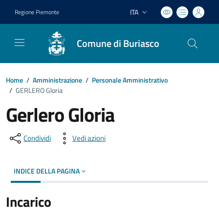
ITA
Regione Piemonte
Lingua attiva:
Comune di Buriasco
Home
/
Amministrazione
/
Personale Amministrativo
/
GERLERO Gloria
Gerlero Gloria
Condividi
Vedi azioni
INDICE DELLA PAGINA
Incarico