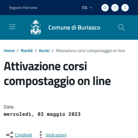
ITA
Regione Piemonte
Lingua attiva:
Comune di Buriasco
Home
/
Novità
/
Avvisi
/
Attivazione corsi compostaggio on line
Attivazione corsi
compostaggio on line
Dettagli del documento
Data:
mercoledì, 03 maggio 2023
Condividi
Vedi azioni