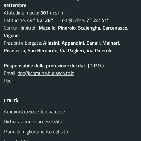
settembre
Altitudine media:
301
m.s.l.m.
Latitudine:
44° 52' 28''
Longitudine:
7° 24' 41''
Comuni limitrofi:
Macello, Pinerolo, Scalenghe, Cercenasco,
Vigone
Frazioni e borgate:
Allasini, Appendini, Canali, Maineri,
Rivasecca, San Bernardo, Via Paglieri, Via Pinerolo
Responsabile della protezione dei dati (D.P.O.)
Email:
dpo@comune.buriasco.to.it
Pec:
-
UTILITÀ
Amministrazione Trasparente
Dichiarazione di accessibilità
Piano di miglioramento del sito