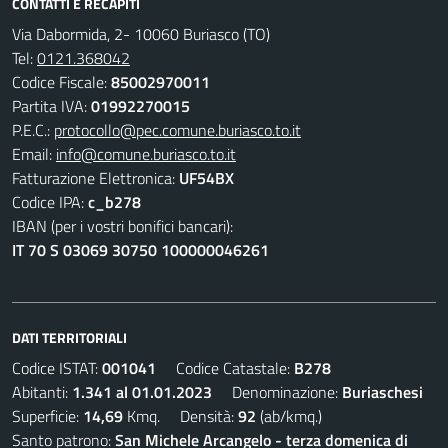
CONTATTI E RECAPITI
Via Dabormida, 2- 10060 Buriasco (TO)
Tel:
0121.368042
Codice Fiscale:
85002970011
Partita IVA:
01992270015
P.E.C.:
protocollo@pec.comune.buriasco.to.it
Email:
info@comune.buriasco.to.it
Fatturazione Elettronica:
UF54BX
Codice IPA:
c_b278
IBAN (per i vostri bonifici bancari):
IT 70 S 03069 30750 100000046261
DATI TERRITORIALI
Codice ISTAT:
001041
Codice Catastale:
B278
Abitanti:
1.341 al 01.01.2023
Denominazione:
Buriaschesi
Superficie:
14,69
Kmq. Densità:
92
(ab/kmq.)
Santo patrono:
San Michele Arcangelo - terza domenica di