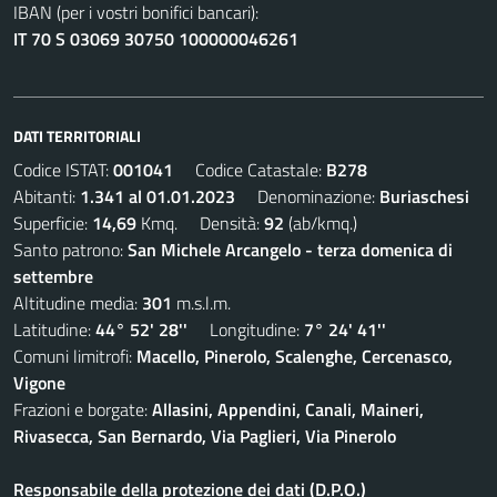
IBAN (per i vostri bonifici bancari):
IT 70 S 03069 30750 100000046261
DATI TERRITORIALI
Codice ISTAT:
001041
Codice Catastale:
B278
Abitanti:
1.341 al 01.01.2023
Denominazione:
Buriaschesi
Superficie:
14,69
Kmq. Densità:
92
(ab/kmq.)
Santo patrono:
San Michele Arcangelo - terza domenica di
settembre
Altitudine media:
301
m.s.l.m.
Latitudine:
44° 52' 28''
Longitudine:
7° 24' 41''
Comuni limitrofi:
Macello, Pinerolo, Scalenghe, Cercenasco,
Vigone
Frazioni e borgate:
Allasini, Appendini, Canali, Maineri,
Rivasecca, San Bernardo, Via Paglieri, Via Pinerolo
Responsabile della protezione dei dati (D.P.O.)