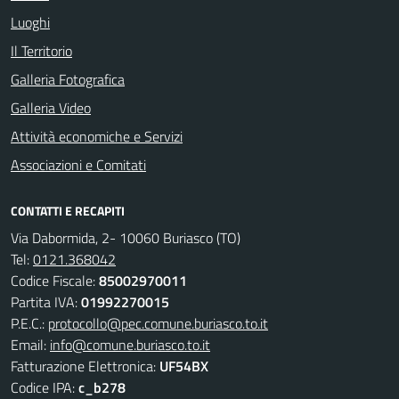
Luoghi
Il Territorio
Galleria Fotografica
Galleria Video
Attività economiche e Servizi
Associazioni e Comitati
CONTATTI E RECAPITI
Via Dabormida, 2- 10060 Buriasco (TO)
Tel:
0121.368042
Codice Fiscale:
85002970011
Partita IVA:
01992270015
P.E.C.:
protocollo@pec.comune.buriasco.to.it
Email:
info@comune.buriasco.to.it
Fatturazione Elettronica:
UF54BX
Codice IPA:
c_b278