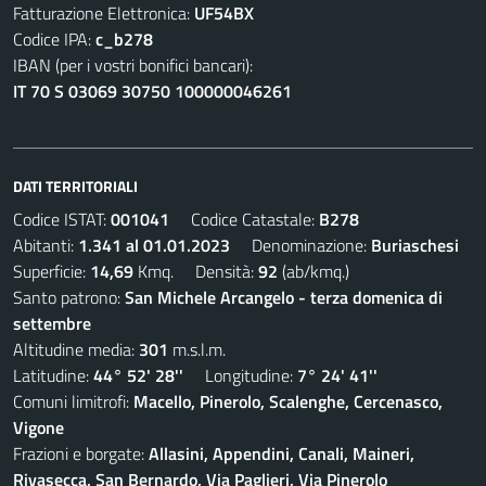
Fatturazione Elettronica:
UF54BX
Codice IPA:
c_b278
IBAN (per i vostri bonifici bancari):
IT 70 S 03069 30750 100000046261
DATI TERRITORIALI
Codice ISTAT:
001041
Codice Catastale:
B278
Abitanti:
1.341 al 01.01.2023
Denominazione:
Buriaschesi
Superficie:
14,69
Kmq. Densità:
92
(ab/kmq.)
Santo patrono:
San Michele Arcangelo - terza domenica di
settembre
Altitudine media:
301
m.s.l.m.
Latitudine:
44° 52' 28''
Longitudine:
7° 24' 41''
Comuni limitrofi:
Macello, Pinerolo, Scalenghe, Cercenasco,
Vigone
Frazioni e borgate:
Allasini, Appendini, Canali, Maineri,
Rivasecca, San Bernardo, Via Paglieri, Via Pinerolo