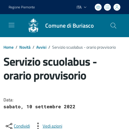
ITA
Regione Piemonte
Lingua attiva:
Comune di Buriasco
Home
/
Novità
/
Avvisi
/
Servizio scuolabus - orario provvisorio
Servizio scuolabus -
orario provvisorio
Dettagli del documento
Data:
sabato, 10 settembre 2022
Condividi
Vedi azioni