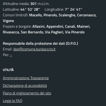
Altitudine media:
301
m.s.l.m.
Latitudine:
44° 52' 28''
Longitudine:
7° 24' 41''
Comuni limitrofi:
Macello, Pinerolo, Scalenghe, Cercenasco,
Vigone
Frazioni e borgate:
Allasini, Appendini, Canali, Maineri,
Rivasecca, San Bernardo, Via Paglieri, Via Pinerolo
Responsabile della protezione dei dati (D.P.O.)
Email:
dpo@comune.buriasco.to.it
Pec:
-
UTILITÀ
Amministrazione Trasparente
Dichiarazione di accessibilità
Piano di miglioramento del sito
Leggi le FAQ