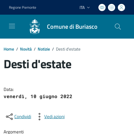
ITA
Regione Piemonte
Lingua attiva:
Comune di Buriasco
Home
/
Novità
/
Notizie
/
Desti d'estate
Desti d'estate
Dettagli del documento
Data:
venerdì, 10 giugno 2022
Condividi
Vedi azioni
Argomenti