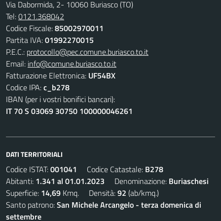
Via Dabormida, 2- 10060 Buriasco (TO)
Tel:
0121.368042
Codice Fiscale:
85002970011
Partita IVA:
01992270015
P.E.C.:
protocollo@pec.comune.buriasco.to.it
Email:
info@comune.buriasco.to.it
Fatturazione Elettronica:
UF54BX
Codice IPA:
c_b278
IBAN (per i vostri bonifici bancari):
IT 70 S 03069 30750 100000046261
DATI TERRITORIALI
Codice ISTAT:
001041
Codice Catastale:
B278
Abitanti:
1.341 al 01.01.2023
Denominazione:
Buriaschesi
Superficie:
14,69
Kmq. Densità:
92
(ab/kmq.)
Santo patrono:
San Michele Arcangelo - terza domenica di
settembre