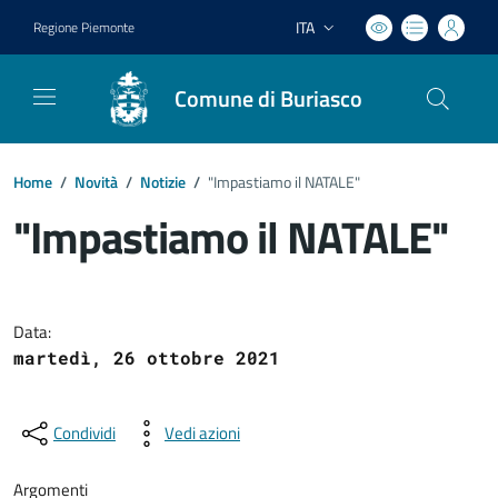
ITA
Regione Piemonte
Lingua attiva:
Comune di Buriasco
Home
/
Novità
/
Notizie
/
"Impastiamo il NATALE"
"Impastiamo il NATALE"
Dettagli del documento
Data:
martedì, 26 ottobre 2021
Condividi
Vedi azioni
Argomenti