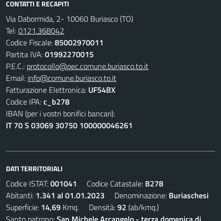
CONTATTI E RECAPITI
Via Dabormida, 2- 10060 Buriasco (TO)
Tel:
0121.368042
Codice Fiscale:
85002970011
Partita IVA:
01992270015
P.E.C.:
protocollo@pec.comune.buriasco.to.it
Email:
info@comune.buriasco.to.it
Fatturazione Elettronica:
UF54BX
Codice IPA:
c_b278
IBAN (per i vostri bonifici bancari):
IT 70 S 03069 30750 100000046261
DATI TERRITORIALI
Codice ISTAT:
001041
Codice Catastale:
B278
Abitanti:
1.341 al 01.01.2023
Denominazione:
Buriaschesi
Superficie:
14,69
Kmq. Densità:
92
(ab/kmq.)
Santo patrono:
San Michele Arcangelo - terza domenica di