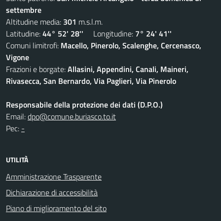
settembre
Altitudine media:
301
m.s.l.m.
Latitudine:
44° 52' 28''
Longitudine:
7° 24' 41''
Comuni limitrofi:
Macello, Pinerolo, Scalenghe, Cercenasco,
Vigone
Frazioni e borgate:
Allasini, Appendini, Canali, Maineri,
Rivasecca, San Bernardo, Via Paglieri, Via Pinerolo
Responsabile della protezione dei dati (D.P.O.)
Email:
dpo@comune.buriasco.to.it
Pec:
-
UTILITÀ
Amministrazione Trasparente
Dichiarazione di accessibilità
Piano di miglioramento del sito