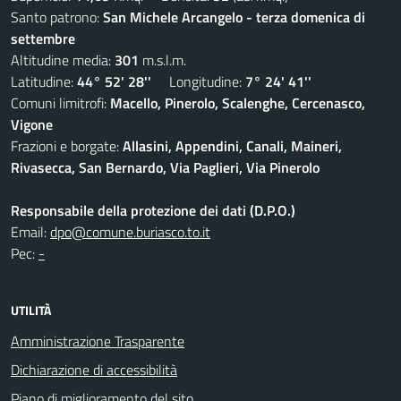
Santo patrono:
San Michele Arcangelo - terza domenica di
settembre
Altitudine media:
301
m.s.l.m.
Latitudine:
44° 52' 28''
Longitudine:
7° 24' 41''
Comuni limitrofi:
Macello, Pinerolo, Scalenghe, Cercenasco,
Vigone
Frazioni e borgate:
Allasini, Appendini, Canali, Maineri,
Rivasecca, San Bernardo, Via Paglieri, Via Pinerolo
Responsabile della protezione dei dati (D.P.O.)
Email:
dpo@comune.buriasco.to.it
Pec:
-
UTILITÀ
Amministrazione Trasparente
Dichiarazione di accessibilità
Piano di miglioramento del sito