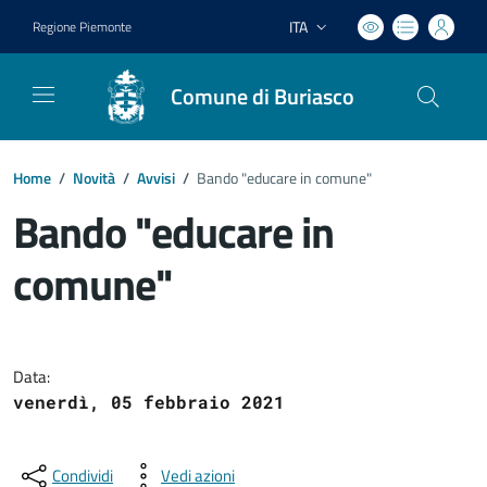
ITA
Regione Piemonte
Lingua attiva:
Comune di Buriasco
Home
/
Novità
/
Avvisi
/
Bando "educare in comune"
Bando "educare in
comune"
Dettagli del documento
Data:
venerdì, 05 febbraio 2021
Condividi
Vedi azioni