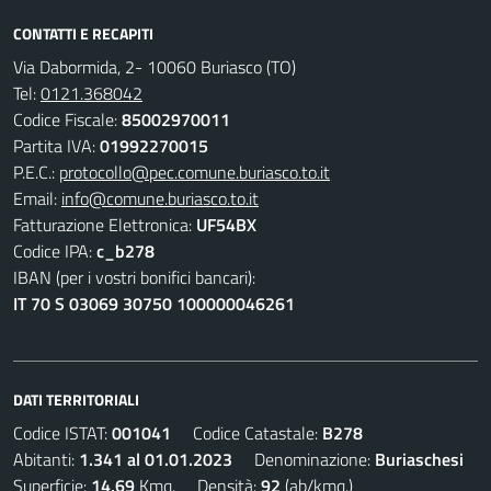
CONTATTI E RECAPITI
Via Dabormida, 2- 10060 Buriasco (TO)
Tel:
0121.368042
Codice Fiscale:
85002970011
Partita IVA:
01992270015
P.E.C.:
protocollo@pec.comune.buriasco.to.it
Email:
info@comune.buriasco.to.it
Fatturazione Elettronica:
UF54BX
Codice IPA:
c_b278
IBAN (per i vostri bonifici bancari):
IT 70 S 03069 30750 100000046261
DATI TERRITORIALI
Codice ISTAT:
001041
Codice Catastale:
B278
Abitanti:
1.341 al 01.01.2023
Denominazione:
Buriaschesi
Superficie:
14,69
Kmq. Densità:
92
(ab/kmq.)