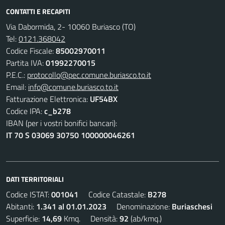
CONTATTI E RECAPITI
Via Dabormida, 2- 10060 Buriasco (TO)
Tel:
0121.368042
Codice Fiscale:
85002970011
Partita IVA:
01992270015
P.E.C.:
protocollo@pec.comune.buriasco.to.it
Email:
info@comune.buriasco.to.it
Fatturazione Elettronica:
UF54BX
Codice IPA:
c_b278
IBAN (per i vostri bonifici bancari):
IT 70 S 03069 30750 100000046261
DATI TERRITORIALI
Codice ISTAT:
001041
Codice Catastale:
B278
Abitanti:
1.341 al 01.01.2023
Denominazione:
Buriaschesi
Superficie:
14,69
Kmq. Densità:
92
(ab/kmq.)