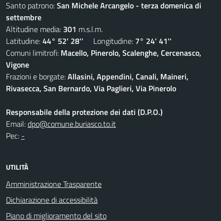
Santo patrono:
San Michele Arcangelo - terza domenica di
settembre
Altitudine media:
301
m.s.l.m.
Latitudine:
44° 52' 28''
Longitudine:
7° 24' 41''
Comuni limitrofi:
Macello, Pinerolo, Scalenghe, Cercenasco,
Vigone
Frazioni e borgate:
Allasini, Appendini, Canali, Maineri,
Rivasecca, San Bernardo, Via Paglieri, Via Pinerolo
Responsabile della protezione dei dati (D.P.O.)
Email:
dpo@comune.buriasco.to.it
Pec:
-
UTILITÀ
Amministrazione Trasparente
Dichiarazione di accessibilità
Piano di miglioramento del sito