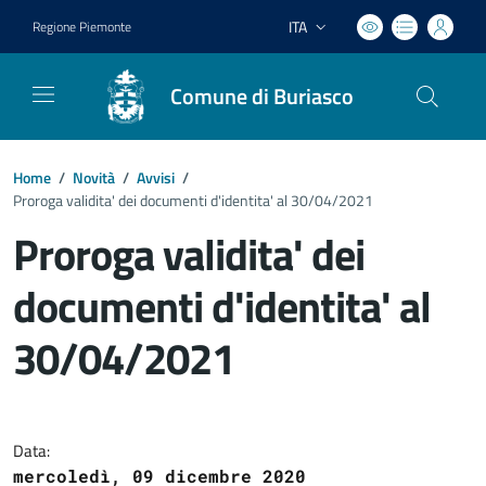
ITA
Regione Piemonte
Lingua attiva:
Comune di Buriasco
Home
/
Novità
/
Avvisi
/
Proroga validita' dei documenti d'identita' al 30/04/2021
Proroga validita' dei
documenti d'identita' al
30/04/2021
Dettagli del documento
Data:
mercoledì, 09 dicembre 2020