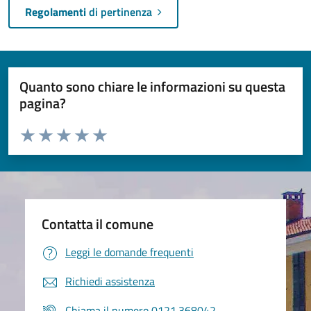
Regolamenti
di pertinenza
Quanto sono chiare le informazioni su questa
pagina?
Valuta da 1 a 5 stelle la pagina
Valuta 1 stelle su 5
Valuta 2 stelle su 5
Valuta 3 stelle su 5
Valuta 4 stelle su 5
Valuta 5 stelle su 5
Contatta il comune
Leggi le domande frequenti
Richiedi assistenza
Chiama il numero 0121.368042