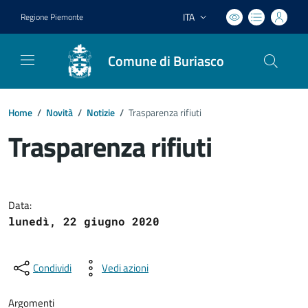
ITA
Regione Piemonte
Lingua attiva:
Comune di Buriasco
Home
/
Novità
/
Notizie
/
Trasparenza rifiuti
Trasparenza rifiuti
Dettagli del documento
Data:
lunedì, 22 giugno 2020
Condividi
Vedi azioni
Argomenti