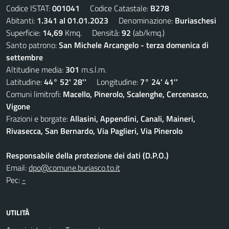
Codice ISTAT:
001041
Codice Catastale:
B278
Abitanti:
1.341 al 01.01.2023
Denominazione:
Buriaschesi
Superficie:
14,69
Kmq. Densità:
92
(ab/kmq.)
Santo patrono:
San Michele Arcangelo - terza domenica di
settembre
Altitudine media:
301
m.s.l.m.
Latitudine:
44° 52' 28''
Longitudine:
7° 24' 41''
Comuni limitrofi:
Macello, Pinerolo, Scalenghe, Cercenasco,
Vigone
Frazioni e borgate:
Allasini, Appendini, Canali, Maineri,
Rivasecca, San Bernardo, Via Paglieri, Via Pinerolo
Responsabile della protezione dei dati (D.P.O.)
Email:
dpo@comune.buriasco.to.it
Pec:
-
UTILITÀ