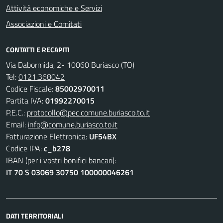
Attività economiche e Servizi
Associazioni e Comitati
CONTATTI E RECAPITI
Via Dabormida, 2- 10060 Buriasco (TO)
Tel:
0121.368042
Codice Fiscale:
85002970011
Partita IVA:
01992270015
P.E.C.:
protocollo@pec.comune.buriasco.to.it
Email:
info@comune.buriasco.to.it
Fatturazione Elettronica:
UF54BX
Codice IPA:
c_b278
IBAN (per i vostri bonifici bancari):
IT 70 S 03069 30750 100000046261
DATI TERRITORIALI