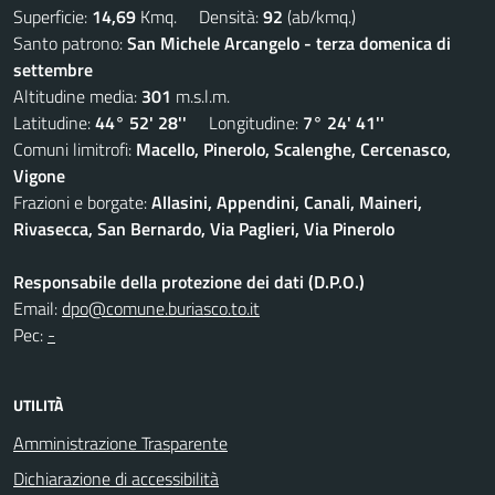
Superficie:
14,69
Kmq. Densità:
92
(ab/kmq.)
Santo patrono:
San Michele Arcangelo - terza domenica di
settembre
Altitudine media:
301
m.s.l.m.
Latitudine:
44° 52' 28''
Longitudine:
7° 24' 41''
Comuni limitrofi:
Macello, Pinerolo, Scalenghe, Cercenasco,
Vigone
Frazioni e borgate:
Allasini, Appendini, Canali, Maineri,
Rivasecca, San Bernardo, Via Paglieri, Via Pinerolo
Responsabile della protezione dei dati (D.P.O.)
Email:
dpo@comune.buriasco.to.it
Pec:
-
UTILITÀ
Amministrazione Trasparente
Dichiarazione di accessibilità