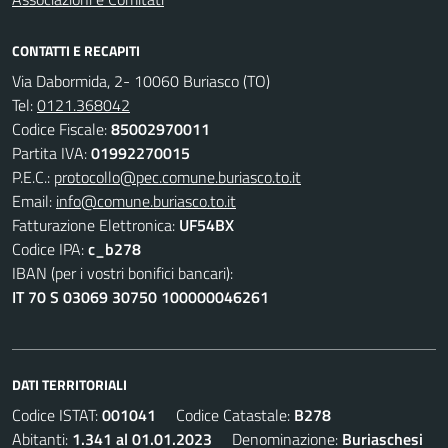
CONTATTI E RECAPITI
Via Dabormida, 2- 10060 Buriasco (TO)
Tel:
0121.368042
Codice Fiscale:
85002970011
Partita IVA:
01992270015
P.E.C.:
protocollo@pec.comune.buriasco.to.it
Email:
info@comune.buriasco.to.it
Fatturazione Elettronica:
UF54BX
Codice IPA:
c_b278
IBAN (per i vostri bonifici bancari):
IT 70 S 03069 30750 100000046261
DATI TERRITORIALI
Codice ISTAT:
001041
Codice Catastale:
B278
Abitanti:
1.341 al 01.01.2023
Denominazione:
Buriaschesi