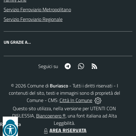
Servizio Ferroviario Metropolitano
Servizio Ferroviario Regionale
UN GRAZIE A...
Telegram
Whatsapp
RSS
Seguici su
©
2026
Comune di
Buriasco
- Tutti i diritti riservati - I
contenuti del sito, testi e immagini sono di proprietà del
Comune - CMS:
Città In Comune
Questo sito utilizza, nella versione per UTENTI CON
DISLESSIA,
Biancoenero ®
, una font italiana ad Alta
Leggibilità.
Reimposta
AREA RISERVATA
tutto