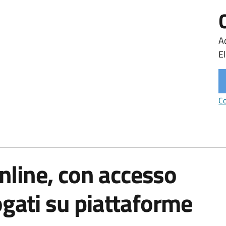
Ac
El
Co
 online, con accesso
ogati su piattaforme