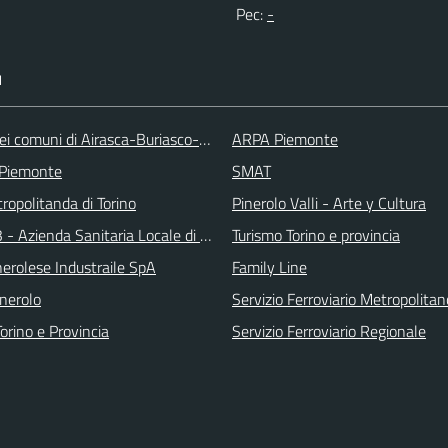
Pec:
-
I
ei comuni di Airasca-Buriasco-Scalenghe
ARPA Piemonte
 Piemonte
SMAT
ropolitanda di Torino
Pinerolo Valli - Arte y Cultura
 - Azienda Sanitaria Locale di Collegno e Pinerolo
Turismo Torino e provincia
erolese Industraile SpA
Family Line
inerolo
Servizio Ferroviario Metropolitan
orino e Provincia
Servizio Ferroviario Regionale