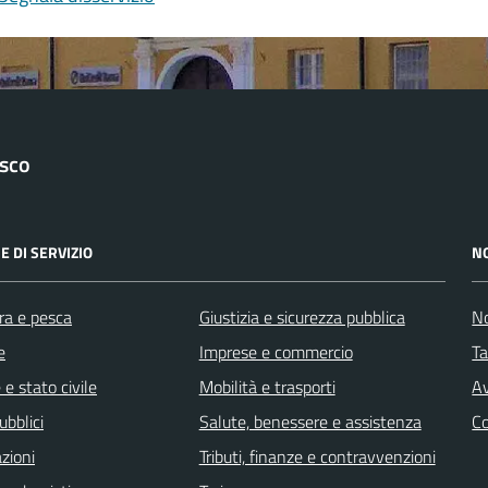
asco
E DI SERVIZIO
N
ra e pesca
Giustizia e sicurezza pubblica
No
e
Imprese e commercio
Ta
e stato civile
Mobilità e trasporti
Av
ubblici
Salute, benessere e assistenza
C
zioni
Tributi, finanze e contravvenzioni