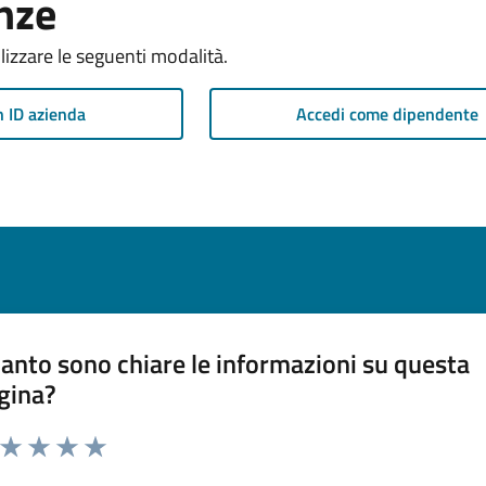
nze
ilizzare le seguenti modalità.
n ID azienda
Accedi come dipendente
anto sono chiare le informazioni su questa
gina?
a da 1 a 5 stelle la pagina
ta 1 stelle su 5
Valuta 2 stelle su 5
Valuta 3 stelle su 5
Valuta 4 stelle su 5
Valuta 5 stelle su 5