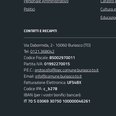
Personale Amministrativo
Catasto e
Politici
Cultura 
Educazio
CONTATTI E RECAPITI
Via Dabormida, 2- 10060 Buriasco (TO)
Tel:
0121.368042
Codice Fiscale:
85002970011
Partita IVA:
01992270015
P.E.C.:
protocollo@pec.comune.buriasco.to.it
Email:
info@comune.buriasco.to.it
Fatturazione Elettronica:
UF54BX
Codice IPA:
c_b278
IBAN (per i vostri bonifici bancari):
IT 70 S 03069 30750 100000046261