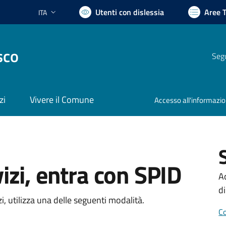
Utenti con dislessia
Aree 
ITA
Lingua attiva:
sco
Segu
zi
Vivere il Comune
Accesso all'informazi
vizi, entra con SPID
A
di
zi, utilizza una delle seguenti modalità.
Co