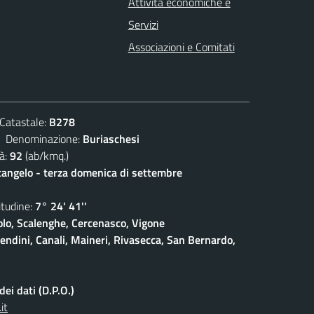
Attività economiche e
Servizi
Associazioni e Comitati
atastale:
B278
enominazione:
Buriaschesi
à:
92
(ab/kmq.)
angelo - terza domenica di settembre
udine:
7° 24' 41''
olo, Scalenghe, Cercenasco, Vigone
pendini, Canali, Maineri, Rivasecca, San Bernardo,
ei dati (D.P.O.)
it