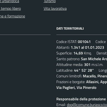
 urbanistica
Turismo
e tempo libero
Vita lavorativa
ne e formazione
DATI TERRITORIALI
Codice ISTAT:
001041
Codice C
Abitanti:
1.341 al 01.01.2023
D
Superficie:
14,69
Kmq. Densit
Santo patrono:
San Michele Arc
Altitudine media:
301
m.s.l.m.
Latitudine:
44° 52' 28''
Longit
Comuni limitrofi:
Macello, Piner
Frazioni e borgate:
Allasini, Ap
Via Paglieri, Via Pinerolo
Responsabile della protezione d
Email:
dpo@comune.buriasco.to.