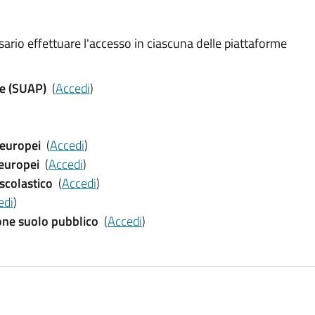
essario effettuare l'accesso in ciascuna delle piattaforme
ve (SUAP)
(
Accedi
)
 europei
(
Accedi
)
 europei
(
Accedi
)
 scolastico
(
Accedi
)
edi
)
one suolo pubblico
(
Accedi
)