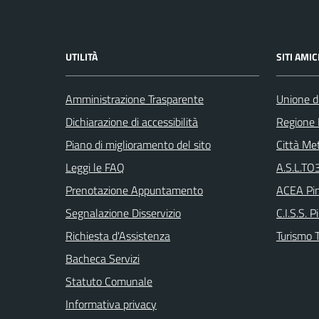
UTILITÀ
SITI AMIC
Amministrazione Trasparente
Unione d
Dichiarazione di accessibilità
Regione
Piano di miglioramento del sito
Città Met
Leggi le FAQ
A.S.L.TO3
Prenotazione Appuntamento
ACEA Pin
Segnalazione Disservizio
C.I.S.S. P
Richiesta d'Assistenza
Turismo T
Bacheca Servizi
Statuto Comunale
Informativa privacy