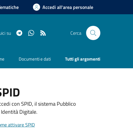
Tematiche
Accedi all'area personale
Telegram
Whatsapp
RSS
ici su
Cerca
one
Documenti e dati
Tutti gli argomenti
SPID
ccedi con SPID, il sistema Pubblico
 Identità Digitale.
Come attivare SPID
me attivare SPID